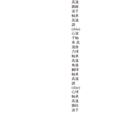
高溫
圓錐
滾子
軸承
高溫
調
(diào)
心滾
子軸
承
高
溫推
力球
軸承
高溫
角接
觸球
軸承
高溫
調
(diào)
心球
軸承
高溫
圓柱
滾子