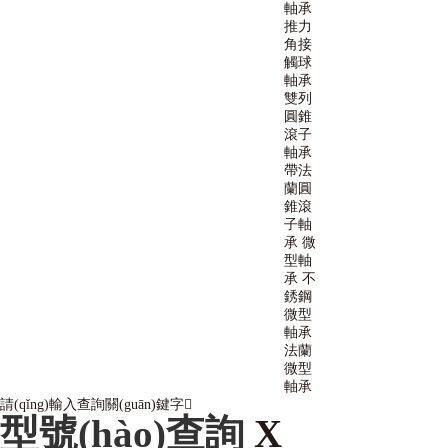
軸承
推力
角接
觸球
軸承
雙列
圓錐
滾子
軸承
帶法
蘭圓
錐滾
子軸
承
微
型軸
承
不
銹鋼
微型
軸承
法蘭
微型
軸承
請(qǐng)輸入查詢關(guān)鍵字
型號(hào)查詢
X