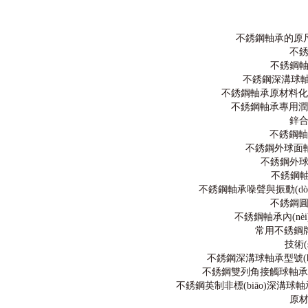
承,高速軸承,陶瓷軸承,高溫潤(rùn)滑脂,圓錐滾子軸承,推力球軸承,調
(diào)心滾子軸承,圓柱滾子軸承,軸承座,SKF軸承,NSK軸承,NTN軸承,替
代進(jìn)口軸承型號(hào)查詢
不銹鋼軸承的原尺
不
不銹鋼
不銹鋼深溝球軸承
不銹鋼軸承原材料化學(
不銹鋼軸承專用潤(r
鋅
不銹鋼軸承
不銹鋼外球面軸承
不銹鋼外
不銹鋼軸
不銹鋼軸承噪聲與振動(dòng)測
不銹鋼
不銹鋼軸承內(nè
常用不銹鋼牌號
技術(
不銹鋼深溝球軸承型號(hào
不銹鋼雙列角接觸球軸承型號(
不銹鋼英制非標(biāo)深溝球軸承型
原