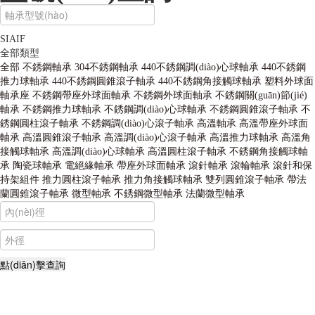
SIAIF
全部類型
全部
不銹鋼軸承
304不銹鋼軸承
440不銹鋼調(diào)心球軸承
440不銹鋼
推力球軸承
440不銹鋼圓錐滾子軸承
440不銹鋼角接觸球軸承
塑料外球面
軸承座
不銹鋼帶座外球面軸承
不銹鋼外球面軸承
不銹鋼關(guān)節(jié)
軸承
不銹鋼推力球軸承
不銹鋼調(diào)心球軸承
不銹鋼圓錐滾子軸承
不
銹鋼圓柱滾子軸承
不銹鋼調(diào)心滾子軸承
高溫軸承
高溫帶座外球面
軸承
高溫圓錐滾子軸承
高溫調(diào)心滾子軸承
高溫推力球軸承
高溫角
接觸球軸承
高溫調(diào)心球軸承
高溫圓柱滾子軸承
不銹鋼角接觸球軸
承
陶瓷球軸承
電絕緣軸承
帶座外球面軸承
滾針軸承
滾輪軸承
滾針和保
持架組件
推力圓柱滾子軸承
推力角接觸球軸承
雙列圓錐滾子軸承
帶法
蘭圓錐滾子軸承
微型軸承
不銹鋼微型軸承
法蘭微型軸承
不銹鋼軸承,高溫軸承,耐高溫軸承,薄壁球軸承,自潤(rùn)滑軸承,轉
(zhuǎn)臺(tái)軸承,外球面軸承,組合軸承,汽車軸承,角接觸球軸承,無(wú)
油軸承,交叉滾子軸承,調(diào)心球軸承,平面軸承,角接觸軸承,哈爾濱軸