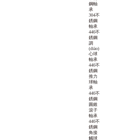
鋼軸
承
304不
銹鋼
軸承
440不
銹鋼
調
(diào)
心球
軸承
440不
銹鋼
推力
球軸
承
440不
銹鋼
圓錐
滾子
軸承
440不
銹鋼
角接
觸球