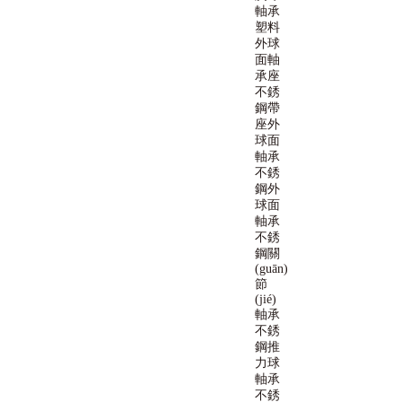
軸承
塑料
外球
面軸
承座
不銹
鋼帶
座外
球面
軸承
不銹
鋼外
球面
軸承
不銹
鋼關
(guān)
節
(jié)
軸承
不銹
鋼推
力球
軸承
不銹