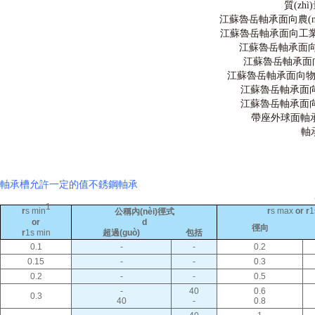
質(zhì
江蘇魯岳軸承面向農(nón
江蘇魯岳軸承面向工業(yè
江蘇魯岳軸承面向
江蘇魯岳軸承面向
江蘇魯岳軸承面向物料運
江蘇魯岳軸承面向
江蘇魯岳軸承面向
帶座外球面軸承型
軸
軸承槽允許一定的值不銹鋼軸承
1
r
s min
r
s max
or r
1
公稱內(nèi)徑式
or
d
徑向
r
1s min
超過(guò)
包括
0.1
-
-
0.2
0.15
-
-
0.3
0.2
-
-
0.5
-
40
0.6
0.3
40
-
0.8