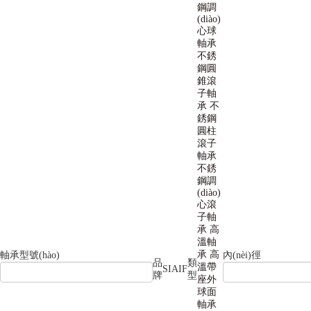
鋼調
(diào)
心球
軸承
不銹
鋼圓
錐滾
子軸
承
不
銹鋼
圓柱
滾子
軸承
不銹
鋼調
(diào)
心滾
子軸
承
高
溫軸
承
高
軸承型號(hào)
內(nèi)徑
品
類
溫帶
SIAIF
牌
型
座外
球面
軸承