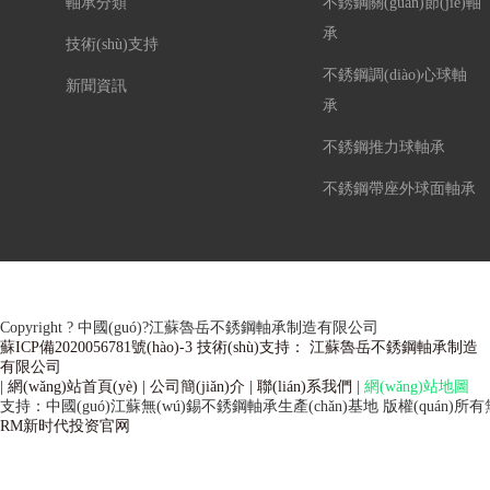
軸承分類
不銹鋼關(guān)節(jié)軸
承
技術(shù)支持
不銹鋼調(diào)心球軸
新聞資訊
承
不銹鋼推力球軸承
不銹鋼帶座外球面軸承
Copyright ? 中國(guó)?江蘇魯岳不銹鋼軸承制造有限公司
蘇ICP備2020056781號(hào)-3 技術(shù)支持： 江蘇魯岳不銹鋼軸承制造
有限公司
| 網(wǎng)站首頁(yè)
| 公司簡(jiǎn)介
| 聯(lián)系我們
|
網(wǎng)站地圖
支持：中國(guó)江蘇無(wú)錫不銹鋼軸承生產(chǎn)基地
版權(quán)所有
RM新时代投资官网