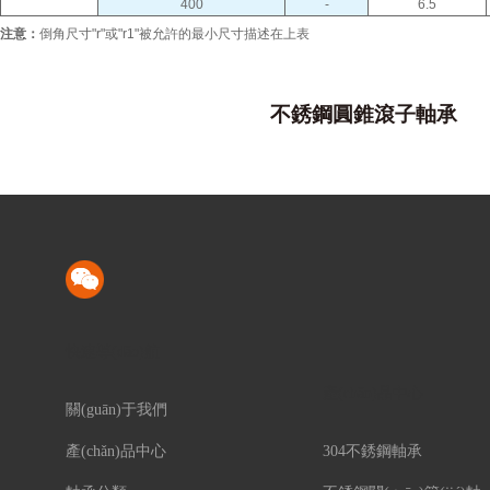
400
-
6.5
注意：
倒角尺寸"r"或"r1"被允許的最小尺寸描述在上表
不銹鋼圓錐滾子軸承
快速導(dǎo)航
產(chǎn)品中心
關(guān)于我們
產(chǎn)品中心
304不銹鋼軸承