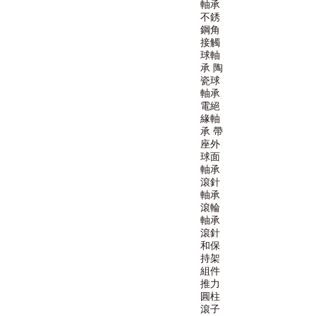
軸承
不銹
鋼角
接觸
球軸
承
陶
瓷球
軸承
電絕
緣軸
承
帶
座外
球面
軸承
滾針
軸承
滾輪
軸承
滾針
和保
持架
組件
推力
圓柱
滾子