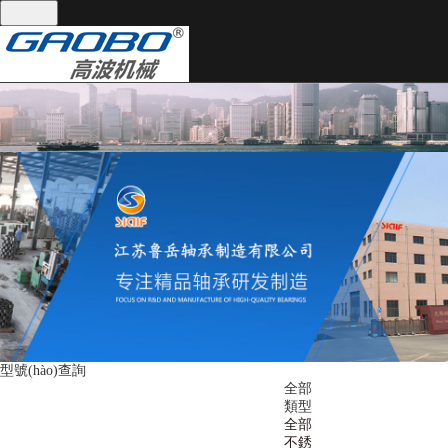
全國(guó)統(tǒng)一服務(wù)熱線：
13395101668
網(wǎng)站首頁(yè)
關(guān)于我們
產(chǎn)品中心
關(guān)于我們
產(chǎn)品中心
公司實(shí)景
軸承分類
技術(shù)支持
軸承分類
技術(shù)支持
型號(hào)查詢
新聞資訊
聯(lián)系我們
全部
類型
新聞資訊
全部
不銹