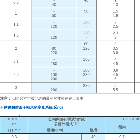
-
40
1
0.6
40
-
1.3
-
50
1.5
1
50
-
1.9
-
120
2
1.1
120
-
2.5
-
120
2.3
1.5
120
-
3
-
80
3
2
80
220
3.5
220
-
3.8
-
280
4
2.1
280
-
4.5
-
100
3.8
2.5
100
280
4.5
280
-
5
-
280
5
3
280
-
5.5
注意：
倒角尺寸"r"被允許的最小尺寸描述在上表中
不銹鋼圓錐滾子軸承的度量系統(tǒng)
2
r
s min
r
s max
or 
公稱內(nèi)徑式"d"或
or
公稱外徑式"D"
徑向
超過(guò)
包括
r
1s min
0.3
-
40
0.7