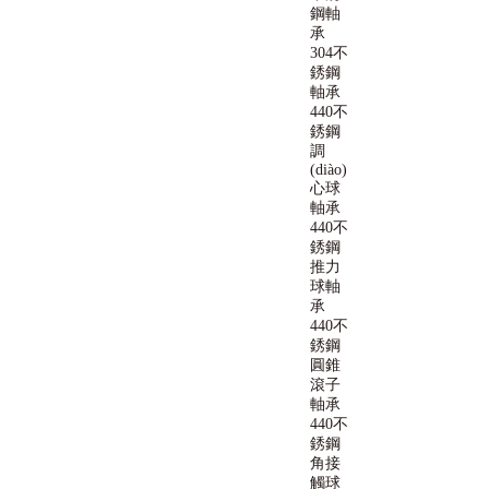
鋼軸
承
304不
銹鋼
軸承
440不
銹鋼
調
(diào)
心球
軸承
440不
銹鋼
推力
球軸
承
440不
銹鋼
圓錐
滾子
軸承
440不
銹鋼
角接
觸球