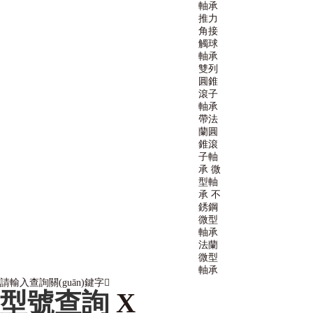
軸承
推力
角接
觸球
軸承
雙列
圓錐
滾子
軸承
帶法
蘭圓
錐滾
子軸
承
微
型軸
承
不
銹鋼
微型
軸承
法蘭
微型
軸承
請輸入查詢關(guān)鍵字
型號查詢
X