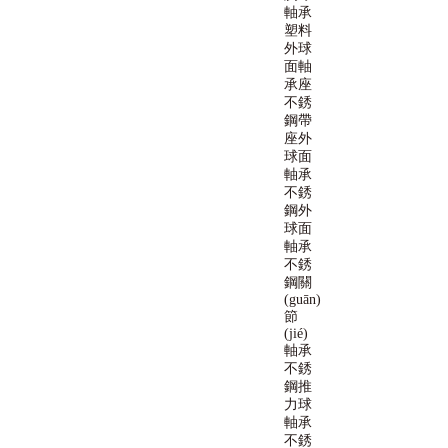
軸承
塑料
外球
面軸
承座
不銹
鋼帶
座外
球面
軸承
不銹
鋼外
球面
軸承
不銹
鋼關
(guān)
節
(jié)
軸承
不銹
鋼推
力球
軸承
不銹