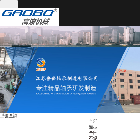
全國統(tǒng)一服務(wù)熱線：
13395101668
網(wǎng)站首頁
關(guān)于我們
產(chǎn)品中心
關(guān)于我們
產(chǎn)品中心
公司實(shí)景
軸承分類
技術(shù)支持
軸承分類
技術(shù)支持
型號查詢
新聞資訊
聯(lián)系我們
全部
類型
新聞資訊
全部
不銹