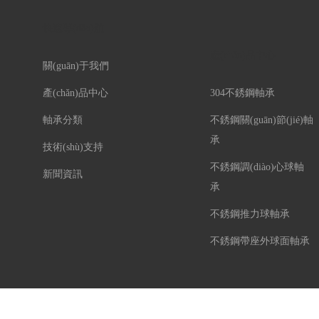
快速導(dǎo)航
產(chǎn)品中心
關(guān)于我們
產(chǎn)品中心
304不銹鋼軸承
軸承分類
不銹鋼關(guān)節(jié)軸
承
技術(shù)支持
不銹鋼調(diào)心球軸
新聞資訊
承
不銹鋼推力球軸承
不銹鋼帶座外球面軸承