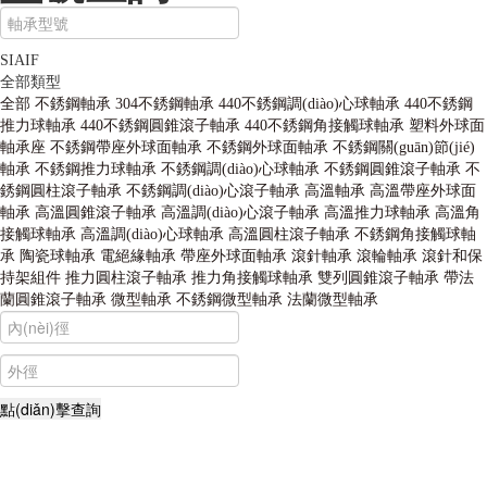
SIAIF
全部類型
全部
不銹鋼軸承
304不銹鋼軸承
440不銹鋼調(diào)心球軸承
440不銹鋼
推力球軸承
440不銹鋼圓錐滾子軸承
440不銹鋼角接觸球軸承
塑料外球面
軸承座
不銹鋼帶座外球面軸承
不銹鋼外球面軸承
不銹鋼關(guān)節(jié)
軸承
不銹鋼推力球軸承
不銹鋼調(diào)心球軸承
不銹鋼圓錐滾子軸承
不
銹鋼圓柱滾子軸承
不銹鋼調(diào)心滾子軸承
高溫軸承
高溫帶座外球面
軸承
高溫圓錐滾子軸承
高溫調(diào)心滾子軸承
高溫推力球軸承
高溫角
接觸球軸承
高溫調(diào)心球軸承
高溫圓柱滾子軸承
不銹鋼角接觸球軸
承
陶瓷球軸承
電絕緣軸承
帶座外球面軸承
滾針軸承
滾輪軸承
滾針和保
持架組件
推力圓柱滾子軸承
推力角接觸球軸承
雙列圓錐滾子軸承
帶法
蘭圓錐滾子軸承
微型軸承
不銹鋼微型軸承
法蘭微型軸承
不銹鋼軸承,高溫軸承,耐高溫軸承,薄壁球軸承,自潤滑軸承,轉(zhuǎn)臺軸
承,外球面軸承,組合軸承,汽車軸承,角接觸球軸承,無油軸承,交叉滾子軸承,
調(diào)心球軸承,平面軸承,角接觸軸承,哈爾濱軸承,高速軸承,陶瓷軸承,