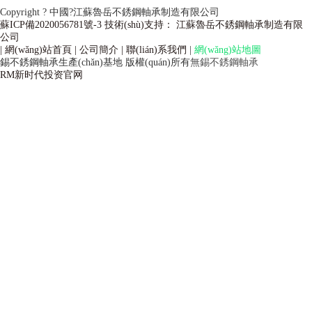
Copyright ? 中國?江蘇魯岳不銹鋼軸承制造有限公司
蘇ICP備2020056781號-3 技術(shù)支持： 江蘇魯岳不銹鋼軸承制造有限
公司
| 網(wǎng)站首頁
| 公司簡介
| 聯(lián)系我們
|
網(wǎng)站地圖
備
錫不銹鋼軸承生產(chǎn)基地
版權(quán)所有
無錫不銹鋼軸承
RM新时代投资官网