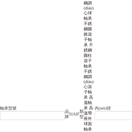
鋼調
(diào)
心球
軸承
不銹
鋼圓
錐滾
子軸
承
不
銹鋼
圓柱
滾子
軸承
不銹
鋼調
(diào)
心滾
子軸
承
高
溫軸
承
高
軸承型號
內(nèi)徑
品
類
溫帶
SIAIF
牌
型
座外
球面
軸承