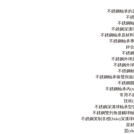
高溫潤滑脂,圓錐滾子軸承,推力球軸承,調(diào)心滾子軸承,圓柱滾子軸承,
軸承座,SKF軸承,NSK軸承,NTN軸承,替代進(jìn)口軸承型號查詢
不銹鋼軸承的
不
不銹鋼
不銹鋼深溝
不銹鋼軸承原材料化
不銹鋼軸承
鋅
不銹
不銹鋼外球面
不銹鋼外
不銹鋼軸
不銹鋼軸承噪聲與振動測試
不銹鋼
不銹鋼軸承內(n
常用不
技術(
不銹鋼深溝球軸承型號尺寸
不銹鋼雙列角接觸球軸承型
不銹鋼英制非標(biāo)深溝球
原
質(z