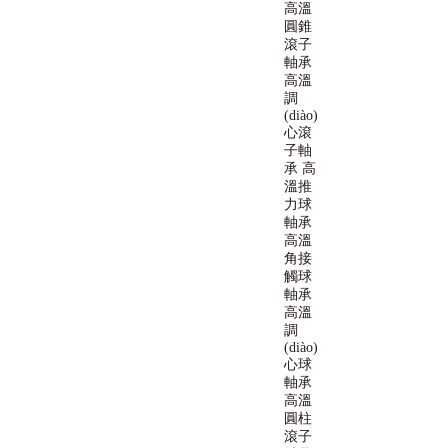
高溫
圓錐
滾子
軸承
高溫
調
(diào)
心滾
子軸
承
高
溫推
力球
軸承
高溫
角接
觸球
軸承
高溫
調
(diào)
心球
軸承
高溫
圓柱
滾子