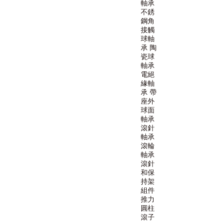
軸承
不銹
鋼角
接觸
球軸
承
陶
瓷球
軸承
電絕
緣軸
承
帶
座外
球面
軸承
滾針
軸承
滾輪
軸承
滾針
和保
持架
組件
推力
圓柱
滾子