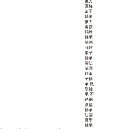
推力
圓柱
滾子
軸承
推力
角接
觸球
軸承
雙列
圓錐
滾子
軸承
帶法
蘭圓
錐滾
子軸
承
微
型軸
承
不
銹鋼
微型
軸承
法蘭
微型
軸承