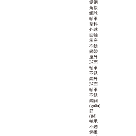
銹鋼
角接
觸球
軸承
塑料
外球
面軸
承座
不銹
鋼帶
座外
球面
軸承
不銹
鋼外
球面
軸承
不銹
鋼關
(guān)
節
(jié)
軸承
不銹
鋼推