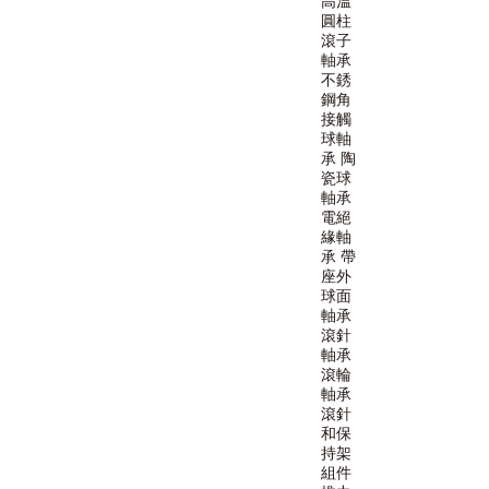
高溫
圓柱
滾子
軸承
不銹
鋼角
接觸
球軸
承
陶
瓷球
軸承
電絕
緣軸
承
帶
座外
球面
軸承
滾針
軸承
滾輪
軸承
滾針
和保
持架
組件