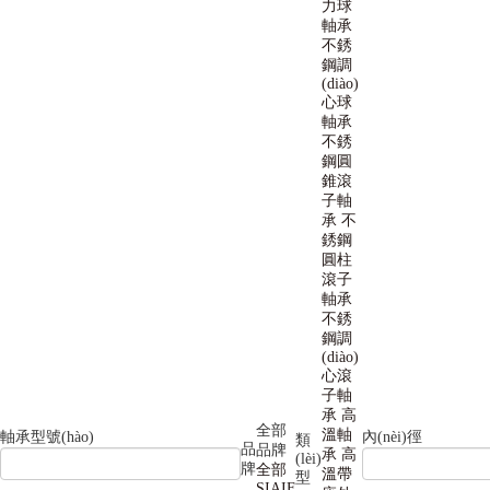
力球
軸承
不銹
鋼調
(diào)
心球
軸承
不銹
鋼圓
錐滾
子軸
承
不
銹鋼
圓柱
滾子
軸承
不銹
鋼調
(diào)
心滾
子軸
承
高
全部
溫軸
軸承型號(hào)
內(nèi)徑
類
品
品牌
承
高
(lèi)
牌
全部
溫帶
型
SIAIF