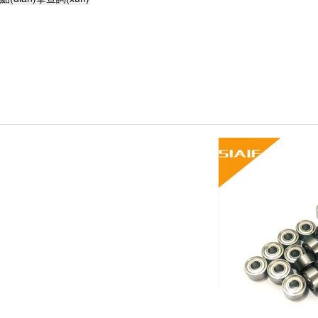
不銹鋼軸承,高溫軸承,耐高溫軸承,薄壁球軸承,自潤(rùn)滑軸承,轉
(zhuǎn)臺(tái)軸承,外球面軸承,組合軸承,汽車(chē)軸承,角接觸球軸承,無
(wú)油軸承,交叉滾子軸承,調(diào)心球軸承,平面軸承,角接觸軸承,哈爾濱
軸承,高速軸承,陶瓷軸承,高溫潤(rùn)滑脂,圓錐滾子軸承,推力球軸承,調
(diào)心滾子軸承,圓柱滾子軸承,軸承座,SKF軸承,NSK軸承,NTN軸承,替
代進(jìn)口軸承型號(hào)查詢(xún)