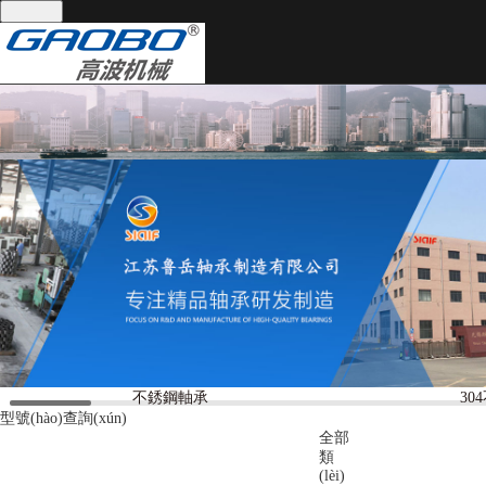
全國(guó)統(tǒng)一服務(wù)熱線(xiàn)：
13395101668
網(wǎng)站首頁(yè)
關(guān)于我們
產(chǎn)品中心
關(guān)于我們
產(chǎn)品中心
公司實(shí)景
軸承分類(lèi)
技術(shù)支持
軸承分類(lèi)
技術(shù)支持
不銹鋼軸承
30
新聞資訊
聯(lián)系我們
型號(hào)查詢(xún)
全部
新聞資訊
類
(lèi)