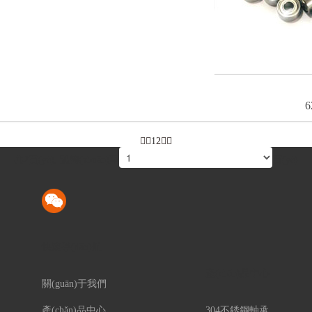
6
1
2
共2頁(yè), 跳轉(zhuǎn)至
頁(yè)
快速導(dǎo)航
產(chǎn)品中心
關(guān)于我們
產(chǎn)品中心
304不銹鋼軸承