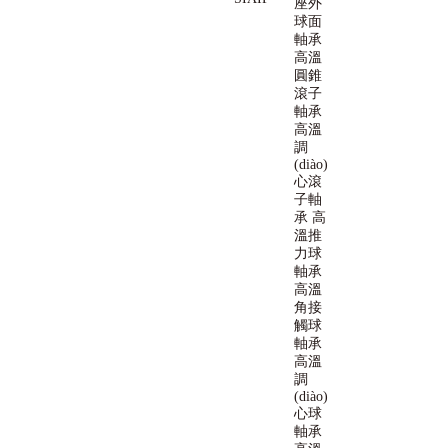
座外
球面
軸承
高溫
圓錐
滾子
軸承
高溫
調
(diào)
心滾
子軸
承
高
溫推
力球
軸承
高溫
角接
觸球
軸承
高溫
調
(diào)
心球
軸承