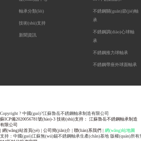
軸承分類(lèi)
不銹鋼關(guān)節(jié)軸
承
技術(shù)支持
不銹鋼調(diào)心球軸
新聞資訊
承
不銹鋼推力球軸承
不銹鋼帶座外球面軸承
Copyright ? 中國(guó)?江蘇魯岳不銹鋼軸承制造有限公司
蘇ICP備2020056781號(hào)-3 技術(shù)支持： 江蘇魯岳不銹鋼軸承制造
有限公司
| 網(wǎng)站首頁(yè)
| 公司簡(jiǎn)介
| 聯(lián)系我們
|
網(wǎng)站地圖
支持：中國(guó)江蘇無(wú)錫不銹鋼軸承生產(chǎn)基地
版權(quán)所有