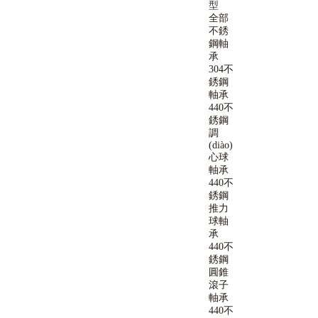
型
全部
不銹
鋼軸
承
304不
銹鋼
軸承
440不
銹鋼
調
(diào)
心球
軸承
440不
銹鋼
推力
球軸
承
440不
銹鋼
圓錐
滾子
軸承
440不