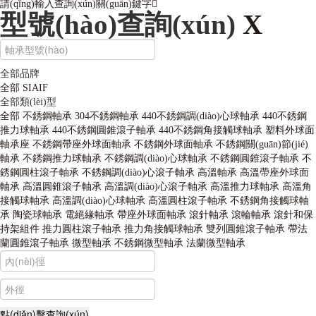
請(qǐng)輸入查詢(xún)關(guān)鍵字
型號(hào)查詢(xún)
X
全部品牌
全部
SIAIF
全部類(lèi)型
全部
不銹鋼軸承
304不銹鋼軸承
440不銹鋼調(diào)心球軸承
440不銹鋼
推力球軸承
440不銹鋼圓錐滾子軸承
440不銹鋼角接觸球軸承
塑料外球面
軸承座
不銹鋼帶座外球面軸承
不銹鋼外球面軸承
不銹鋼關(guān)節(jié)
軸承
不銹鋼推力球軸承
不銹鋼調(diào)心球軸承
不銹鋼圓錐滾子軸承
不
銹鋼圓柱滾子軸承
不銹鋼調(diào)心滾子軸承
高溫軸承
高溫帶座外球面
軸承
高溫圓錐滾子軸承
高溫調(diào)心滾子軸承
高溫推力球軸承
高溫角
接觸球軸承
高溫調(diào)心球軸承
高溫圓柱滾子軸承
不銹鋼角接觸球軸
承
陶瓷球軸承
電絕緣軸承
帶座外球面軸承
滾針軸承
滾輪軸承
滾針和保
持架組件
推力圓柱滾子軸承
推力角接觸球軸承
雙列圓錐滾子軸承
帶法
蘭圓錐滾子軸承
微型軸承
不銹鋼微型軸承
法蘭微型軸承