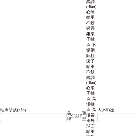
鋼調
(diào)
心球
軸承
不銹
鋼圓
錐滾
子軸
承
不
銹鋼
圓柱
滾子
軸承
不銹
鋼調
(diào)
心滾
子軸
承
高
溫軸
承
高
軸承型號(hào)
內(nèi)徑
品
類
溫帶
SIAIF
牌
型
座外
球面
軸承