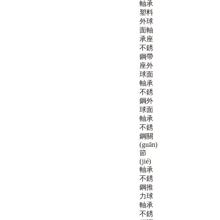
軸承
塑料
外球
面軸
承座
不銹
鋼帶
座外
球面
軸承
不銹
鋼外
球面
軸承
不銹
鋼關
(guān)
節
(jié)
軸承
不銹
鋼推
力球
軸承
不銹