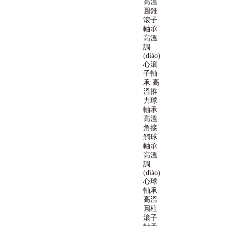
高溫
圓錐
滾子
軸承
高溫
調
(diào)
心滾
子軸
承
高
溫推
力球
軸承
高溫
角接
觸球
軸承
高溫
調
(diào)
心球
軸承
高溫
圓柱
滾子