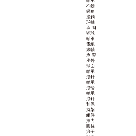
軸承
不銹
鋼角
接觸
球軸
承
陶
瓷球
軸承
電絕
緣軸
承
帶
座外
球面
軸承
滾針
軸承
滾輪
軸承
滾針
和保
持架
組件
推力
圓柱
滾子