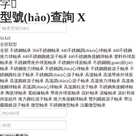
字
型號(hào)查詢
X
SIAIF
全部類型
全部
不銹鋼軸承
304不銹鋼軸承
440不銹鋼調(diào)心球軸承
440不銹鋼
推力球軸承
440不銹鋼圓錐滾子軸承
440不銹鋼角接觸球軸承
塑料外球面
軸承座
不銹鋼帶座外球面軸承
不銹鋼外球面軸承
不銹鋼關(guān)節(jié)
軸承
不銹鋼推力球軸承
不銹鋼調(diào)心球軸承
不銹鋼圓錐滾子軸承
不
銹鋼圓柱滾子軸承
不銹鋼調(diào)心滾子軸承
高溫軸承
高溫帶座外球面
軸承
高溫圓錐滾子軸承
高溫調(diào)心滾子軸承
高溫推力球軸承
高溫角
接觸球軸承
高溫調(diào)心球軸承
高溫圓柱滾子軸承
不銹鋼角接觸球軸
承
陶瓷球軸承
電絕緣軸承
帶座外球面軸承
滾針軸承
滾輪軸承
滾針和保
持架組件
推力圓柱滾子軸承
推力角接觸球軸承
雙列圓錐滾子軸承
帶法
蘭圓錐滾子軸承
微型軸承
不銹鋼微型軸承
法蘭微型軸承