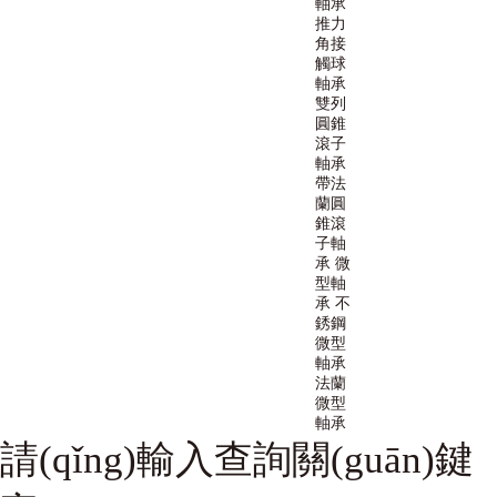
軸承
推力
角接
觸球
軸承
雙列
圓錐
滾子
軸承
帶法
蘭圓
錐滾
子軸
承
微
型軸
承
不
銹鋼
微型
軸承
法蘭
微型
軸承
請(qǐng)輸入查詢關(guān)鍵