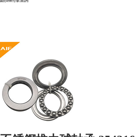
不銹鋼軸承,高溫軸承,耐高溫軸承,薄壁球軸承,自潤(rùn)滑軸承,轉
(zhuǎn)臺(tái)軸承,外球面軸承,組合軸承,汽車軸承,角接觸球軸承,無(wú)
油軸承,交叉滾子軸承,調(diào)心球軸承,平面軸承,角接觸軸承,哈爾濱軸
承,高速軸承,陶瓷軸承,高溫潤(rùn)滑脂,圓錐滾子軸承,推力球軸承,調
(diào)心滾子軸承,圓柱滾子軸承,軸承座,SKF軸承,NSK軸承,NTN軸承,替
代進(jìn)口軸承型號(hào)查詢