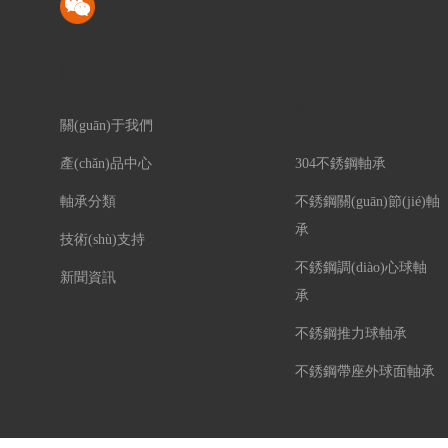
快速導(dǎo)航
產(chǎn)品中心
關(guān)于我們
產(chǎn)品中心
304不銹鋼軸承
軸承分類
不銹鋼關(guān)節(jié)軸
承
技術(shù)支持
不銹鋼調(diào)心球軸
新聞資訊
承
不銹鋼推力球軸承
不銹鋼帶座外球面軸承