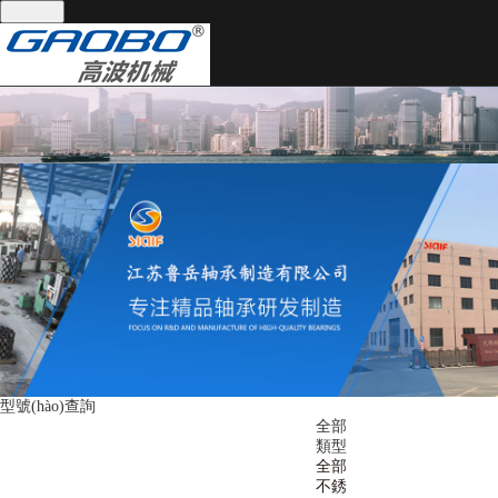
全國(guó)統(tǒng)一服務(wù)熱線：
13395101668
網(wǎng)站首頁(yè)
關(guān)于我們
產(chǎn)品中心
關(guān)于我們
產(chǎn)品中心
公司實(shí)景
軸承分類
技術(shù)支持
軸承分類
技術(shù)支持
型號(hào)查詢
新聞資訊
聯(lián)系我們
全部
類型
新聞資訊
全部
不銹