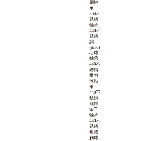
鋼軸
承
304不
銹鋼
軸承
440不
銹鋼
調
(diào)
心球
軸承
440不
銹鋼
推力
球軸
承
440不
銹鋼
圓錐
滾子
軸承
440不
銹鋼
角接
觸球