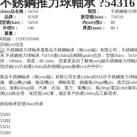
?不銹鋼推力球軸承 ?54316
(chǎn)品名稱：
54316
類型：
不銹鋼推力球
品牌：
SIAIF
新型號(hào)：
?54316
舊型號(hào)：
54316
內(nèi)徑d：
80
外徑D：
140
厚度(mm)：
86.1
重量：
詢熱線：
13395101668
詳細(xì)信息
不銹鋼推力球軸承選魯岳不銹鋼軸承（無(wú)錫）有限公司，不銹鋼推力球
承,不銹鋼推力球軸承 ?54316產(chǎn)品相關(guān)信息：型號(hào)：543
徑：140mm , 厚度：86.1mm , 想要更多的了解無(wú)錫不銹鋼推力球軸承 ?5
您詳細(xì)介紹產(chǎn)品的相關(guān)服務(wù)。
魯岳不銹鋼軸承（無(wú)錫）有限公司生產(chǎn)的SIAIF不銹鋼推力球軸承 ?54
備、礦山機(jī)械、輸送機(jī)、傳輸裝置、鍋爐風(fēng)機(jī)、真空
(jī)、振動(dòng)篩、汽車、石油、電力、電機(jī)、風(fēng)電設(
價(jià)格合理，保證質(zhì)量，滿足客戶的產(chǎn)品工藝需求。
相似軸承型號(hào)列表
53201
53202
53211
53203