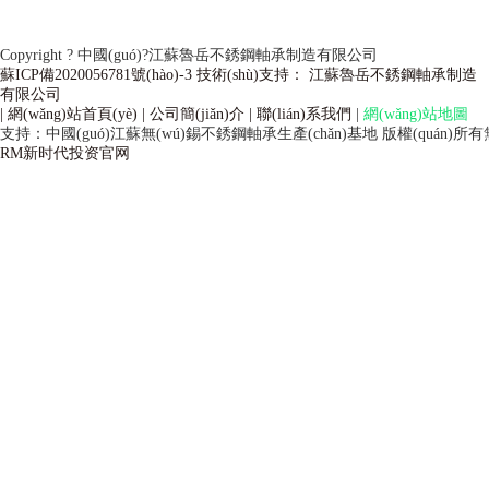
Copyright ? 中國(guó)?江蘇魯岳不銹鋼軸承制造有限公司
蘇ICP備2020056781號(hào)-3 技術(shù)支持： 江蘇魯岳不銹鋼軸承制造
有限公司
| 網(wǎng)站首頁(yè)
| 公司簡(jiǎn)介
| 聯(lián)系我們
|
網(wǎng)站地圖
支持：中國(guó)江蘇無(wú)錫不銹鋼軸承生產(chǎn)基地
版權(quán)所有
RM新时代投资官网